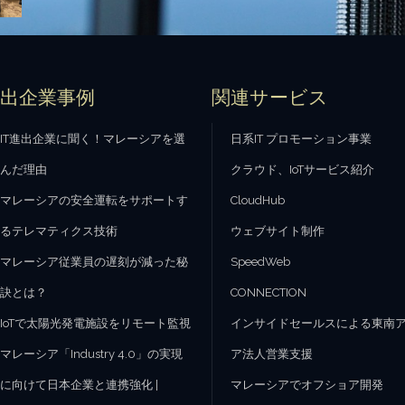
進出企業事例
関連サービス
IT進出企業に聞く！マレーシアを選
日系IT プロモーション事業
んだ理由
クラウド、IoTサービス紹介
マレーシアの安全運転をサポートす
CloudHub
るテレマティクス技術
ウェブサイト制作
マレーシア従業員の遅刻が減った秘
SpeedWeb
訣とは？
CONNECTION
IoTで太陽光発電施設をリモート監視
インサイドセールスによる東南
マレーシア「Industry 4.0」の実現
ア法人営業支援
に向けて日本企業と連携強化 |
マレーシアでオフショア開発