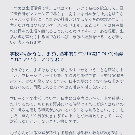
１つめは生活環境です。これはマレーシアで会社を設立して、経
営者自身がマレーシアで暮らす、あるいは日本から社員を駐在さ
せるような場合に、ご自身や社員だけではなくその家族の生活も
考えなければならないケースがあります。家族にとっては住み慣
れた日本の生活を離れることになるわけですので、ある程度、生
活水準が満たされる国でなければ、家族の理解を得ることが難し
いと考えられます。
学校や治安など、まずは基本的な生活環境について確認
されたということですね？
そうですね。まずそもそも生活しやすいかということを確認しま
した。マレーシアは一年を通して温暖な気候です。日中は30度を
超えて、かなり暑くなりますが、日本の夏のような不快な暑さで
はないのと、日陰に入るとそれほど暑さを感じないです。
マレーシアで生活していて、日中には室内にいたり、車で移動し
たりするので、もともと野外にいる時間はそれほど多くはないの
で、暑さを感じる時間が少ないということもあると思います。 む
しろ、室内の冷房が効きすぎていることが結構ありまして、寒さ
対策しないといけないことが多いです。
お子さんがいる家庭が移住する場合には学校や教育環境が気にな