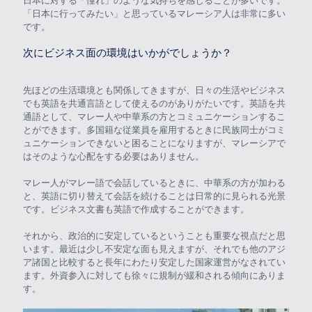
日本に対する「憧れ」のような気持ちを感じることが多いです。
「日本に行ってみたい」と思っているマレーシア人は非常に多い
です。
次にビジネス面の環境はいかがでしょうか？
先ほどの生活環境とも関係してきますが、日々の生活やビジネス
でも英語を共通言語として使えるのがありがたいです。英語を共
通語として、マレー人や中華系の方とコミュニケーションするこ
とができます。多国籍な従業員を雇用するときに民族同士がコミ
ュニケーションできないと困ることになりますが、マレーシアで
はそのような心配をする必要はありません。
マレー人がマレー語で会話しているときに、中華系の方が加わる
と、英語に切り替えて会話を続けることは日常的に見られる光景
です。ビジネス文書も英語で作成することができます。
それから、政治的に安定しているということも重要な視点だと思
います。最近は少し不安定な面も見えますが、それでも他のアジ
ア諸国と比較すると長年にわたり安定した国家運営がなされてい
ます。外資参入に対しても徐々に規制が緩和される傾向にありま
す。