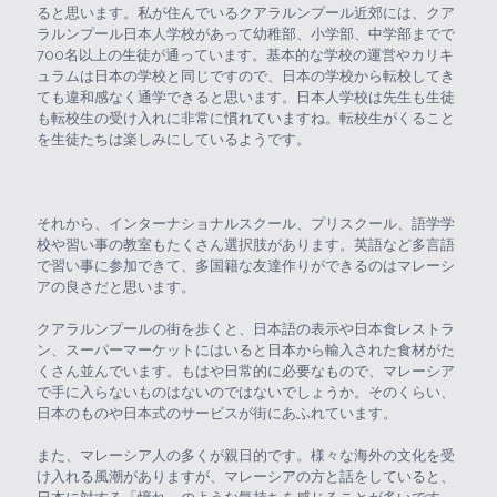
ると思います。私が住んでいるクアラルンプール近郊には、クア
ラルンプール日本人学校があって幼稚部、小学部、中学部までで
700名以上の生徒が通っています。基本的な学校の運営やカリキ
ュラムは日本の学校と同じですので、日本の学校から転校してき
ても違和感なく通学できると思います。日本人学校は先生も生徒
も転校生の受け入れに非常に慣れていますね。転校生がくること
を生徒たちは楽しみにしているようです。
それから、インターナショナルスクール、プリスクール、語学学
校や習い事の教室もたくさん選択肢があります。英語など多言語
で習い事に参加できて、多国籍な友達作りができるのはマレーシ
アの良さだと思います。
クアラルンプールの街を歩くと、日本語の表示や日本食レストラ
ン、スーパーマーケットにはいると日本から輸入された食材がた
くさん並んでいます。もはや日常的に必要なもので、マレーシア
で手に入らないものはないのではないでしょうか。そのくらい、
日本のものや日本式のサービスが街にあふれています。
また、マレーシア人の多くが親日的です。様々な海外の文化を受
け入れる風潮がありますが、マレーシアの方と話をしていると、