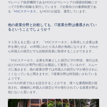
マレーシア政府機関であるMDECがマレーシアの国家的戦略にそ
ってIT分野の戦略を実行しています。IT企業向けの優遇制度であ
る「
MSCステータス
」もMDECが認定、運営しています。
他の産業分野と比較しても、IT産業分野は優遇されてい
るということでしょうか？
そう言えると思います。「MSCステータス」を取得した企業は条
件を満たせば、10年間にわたり法人税が免税になります。それか
ら外国人の就労ビザも比較的容易に取得することができます。
「MSCステータス」企業を対象とした就労ビザの申請、発行は先
ほどのMDECが専門の窓口を開設して運営しているので、スムー
ズに進みます。他の産業分野では外国人の就労ビザが発行されに
くくなっていると聞きますが、IT産業分野は特別扱いされている
ようです。
100％の外資で法人を設立することができ、様々な優遇制度が提
供され、積極的に外国人の就労ビザが発行されている産業分野は
他にないと思います。