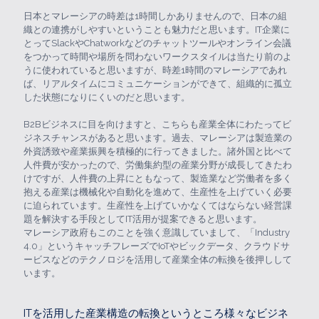
日本とマレーシアの時差は1時間しかありませんので、日本の組
織との連携がしやすいということも魅力だと思います。IT企業に
とってSlackやChatworkなどのチャットツールやオンライン会議
をつかって時間や場所を問わないワークスタイルは当たり前のよ
うに使われていると思いますが、時差1時間のマレーシアであれ
ば、リアルタイムにコミュニケーションができて、組織的に孤立
した状態になりにくいのだと思います。
B2Bビジネスに目を向けますと、こちらも産業全体にわたってビ
ジネスチャンスがあると思います。過去、マレーシアは製造業の
外資誘致や産業振興を積極的に行ってきました。諸外国と比べて
人件費が安かったので、労働集約型の産業分野が成長してきたわ
けですが、人件費の上昇にともなって、製造業など労働者を多く
抱える産業は機械化や自動化を進めて、生産性を上げていく必要
に迫られています。生産性を上げていかなくてはならない経営課
題を解決する手段としてIT活用が提案できると思います。
マレーシア政府もこのことを強く意識していまして、「Industry
4.0」というキャッチフレーズでIoTやビックデータ、クラウドサ
ービスなどのテクノロジを活用して産業全体の転換を後押しして
います。
ITを活用した産業構造の転換というところ様々なビジネ