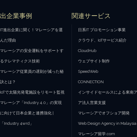
進出企業事例
関連サービス
IT進出企業に聞く！マレーシアを選
日系IT プロモーション事業
んだ理由
クラウド、IoTサービス紹介
マレーシアの安全運転をサポートす
CloudHub
るテレマティクス技術
ウェブサイト制作
マレーシア従業員の遅刻が減った秘
SpeedWeb
訣とは？
CONNECTION
IoTで太陽光発電施設をリモート監視
インサイドセールスによる東南
マレーシア「Industry 4.0」の実現
ア法人営業支援
に向けて日本企業と連携強化 |
マレーシアでオフショア開発
「Industry 4wrd」
Web Design Agency in Malaysia
マレーシア留学.com