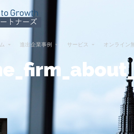
ム
進出企業事例
サービス
オンライン
e_firm_about